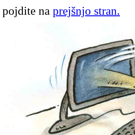
pojdite na
prejšnjo stran.