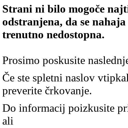
Strani ni bilo mogoče najt
odstranjena, da se nahaja
trenutno nedostopna.
Prosimo poskusite naslednj
Če ste spletni naslov vtipkal
preverite črkovanje.
Do informacij poizkusite pr
ali