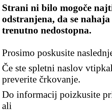
Strani ni bilo mogoče najt
odstranjena, da se nahaja
trenutno nedostopna.
Prosimo poskusite naslednj
Če ste spletni naslov vtipkal
preverite črkovanje.
Do informacij poizkusite pr
ali