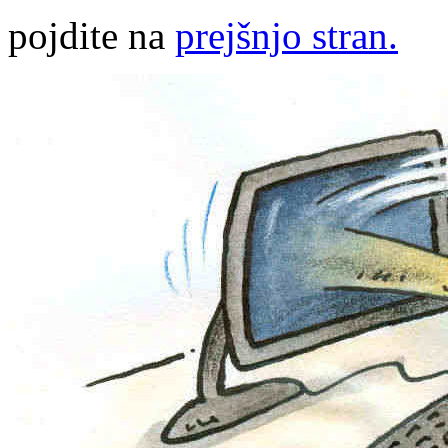
pojdite na
prejšnjo stran.