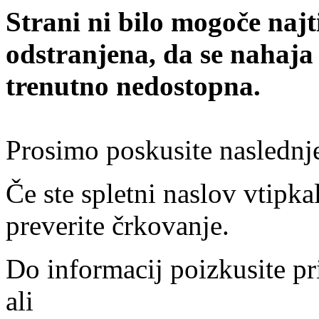
Strani ni bilo mogoče najt
odstranjena, da se nahaja
trenutno nedostopna.
Prosimo poskusite naslednj
Če ste spletni naslov vtipkal
preverite črkovanje.
Do informacij poizkusite pr
ali