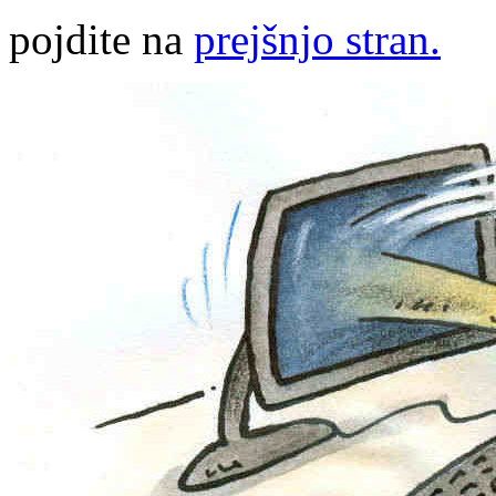
pojdite na
prejšnjo stran.