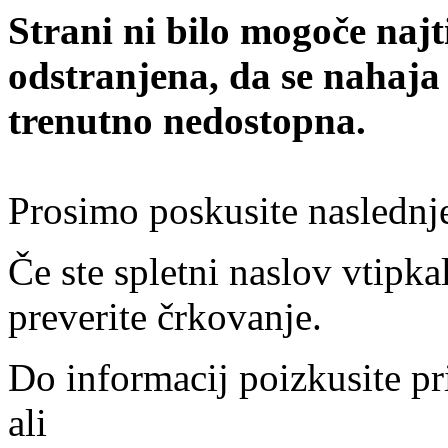
Strani ni bilo mogoče najt
odstranjena, da se nahaja
trenutno nedostopna.
Prosimo poskusite naslednj
Če ste spletni naslov vtipkal
preverite črkovanje.
Do informacij poizkusite pr
ali