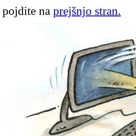
pojdite na
prejšnjo stran.