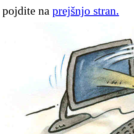
pojdite na
prejšnjo stran.