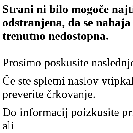
Strani ni bilo mogoče najt
odstranjena, da se nahaja
trenutno nedostopna.
Prosimo poskusite naslednj
Če ste spletni naslov vtipkal
preverite črkovanje.
Do informacij poizkusite pr
ali