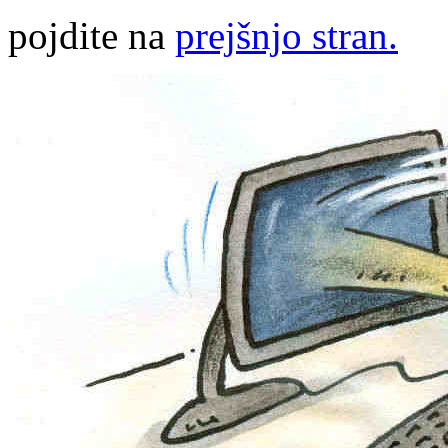
pojdite na
prejšnjo stran.