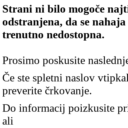
Strani ni bilo mogoče najt
odstranjena, da se nahaja
trenutno nedostopna.
Prosimo poskusite naslednj
Če ste spletni naslov vtipkal
preverite črkovanje.
Do informacij poizkusite pr
ali