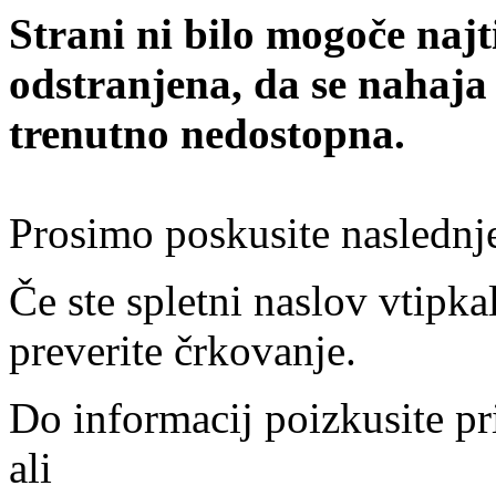
Strani ni bilo mogoče najt
odstranjena, da se nahaja
trenutno nedostopna.
Prosimo poskusite naslednj
Če ste spletni naslov vtipkal
preverite črkovanje.
Do informacij poizkusite pr
ali