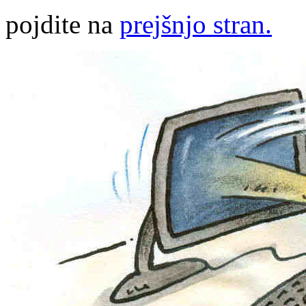
pojdite na
prejšnjo stran.