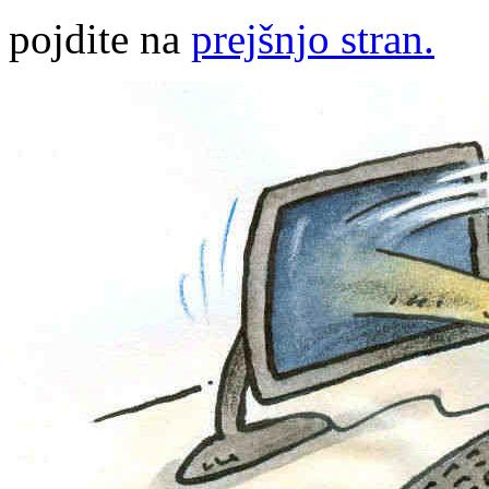
pojdite na
prejšnjo stran.