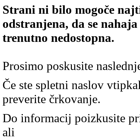
Strani ni bilo mogoče najt
odstranjena, da se nahaja
trenutno nedostopna.
Prosimo poskusite naslednj
Če ste spletni naslov vtipkal
preverite črkovanje.
Do informacij poizkusite pr
ali