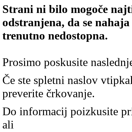
Strani ni bilo mogoče najt
odstranjena, da se nahaja
trenutno nedostopna.
Prosimo poskusite naslednj
Če ste spletni naslov vtipkal
preverite črkovanje.
Do informacij poizkusite pr
ali