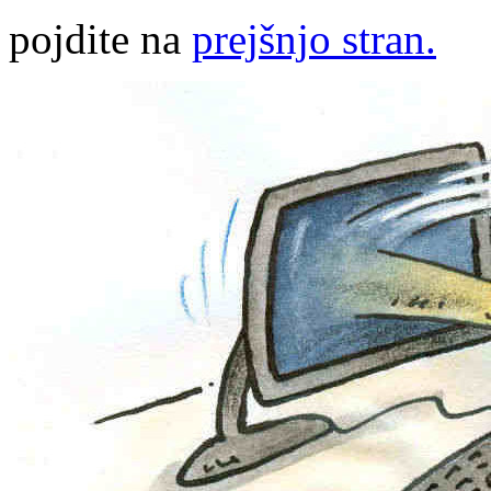
pojdite na
prejšnjo stran.