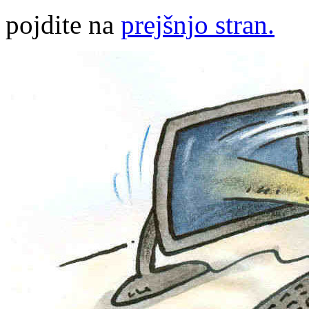
pojdite na
prejšnjo stran.