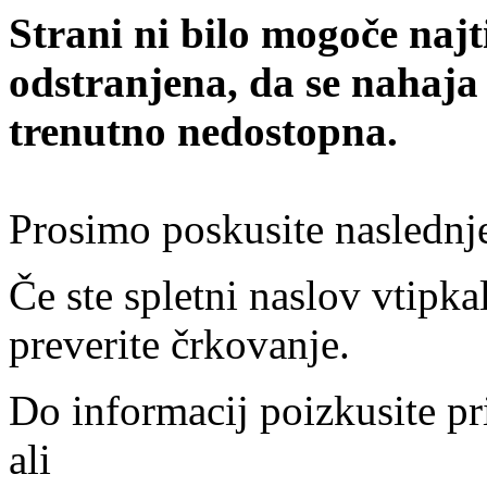
Strani ni bilo mogoče najt
odstranjena, da se nahaja
trenutno nedostopna.
Prosimo poskusite naslednj
Če ste spletni naslov vtipkal
preverite črkovanje.
Do informacij poizkusite pr
ali