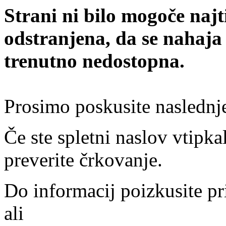
Strani ni bilo mogoče najt
odstranjena, da se nahaja
trenutno nedostopna.
Prosimo poskusite naslednj
Če ste spletni naslov vtipkal
preverite črkovanje.
Do informacij poizkusite pr
ali