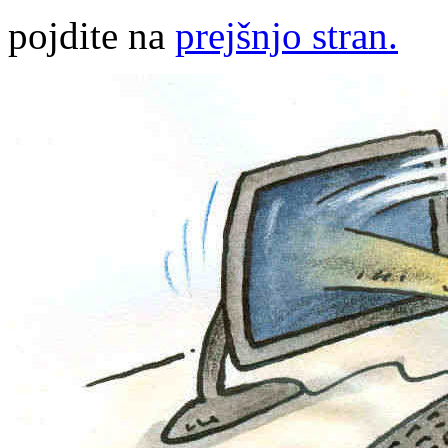
pojdite na
prejšnjo stran.