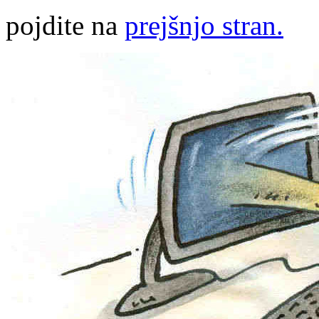
pojdite na
prejšnjo stran.