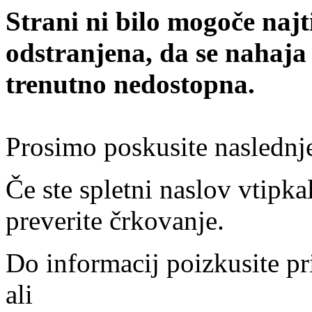
Strani ni bilo mogoče najt
odstranjena, da se nahaja
trenutno nedostopna.
Prosimo poskusite naslednj
Če ste spletni naslov vtipkal
preverite črkovanje.
Do informacij poizkusite pr
ali