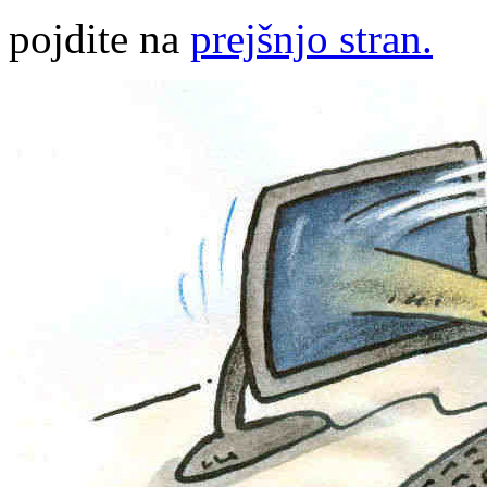
pojdite na
prejšnjo stran.