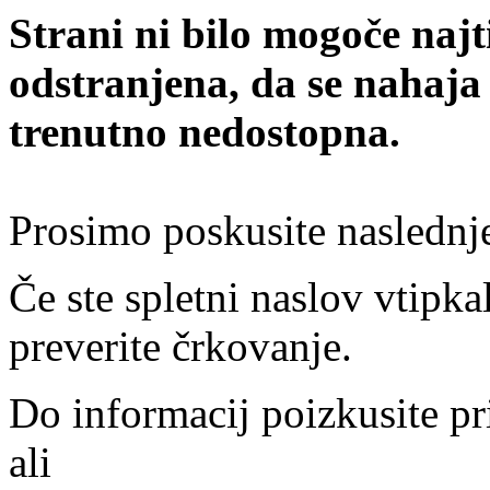
Strani ni bilo mogoče najt
odstranjena, da se nahaja
trenutno nedostopna.
Prosimo poskusite naslednj
Če ste spletni naslov vtipkal
preverite črkovanje.
Do informacij poizkusite pr
ali