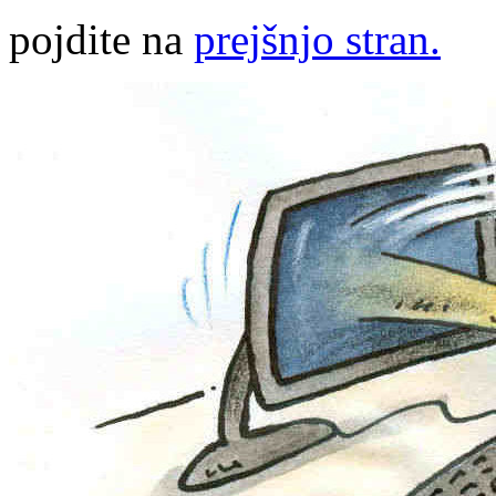
pojdite na
prejšnjo stran.