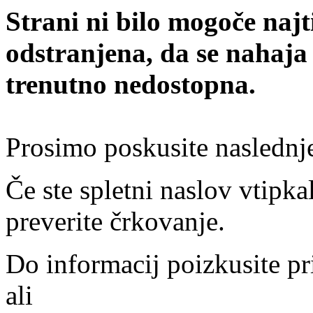
Strani ni bilo mogoče najt
odstranjena, da se nahaja
trenutno nedostopna.
Prosimo poskusite naslednj
Če ste spletni naslov vtipkal
preverite črkovanje.
Do informacij poizkusite pr
ali