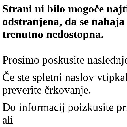
Strani ni bilo mogoče najt
odstranjena, da se nahaja
trenutno nedostopna.
Prosimo poskusite naslednj
Če ste spletni naslov vtipkal
preverite črkovanje.
Do informacij poizkusite pr
ali