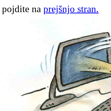
pojdite na
prejšnjo stran.