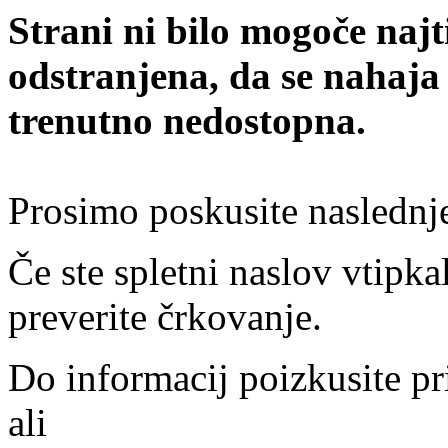
Strani ni bilo mogoče najt
odstranjena, da se nahaja
trenutno nedostopna.
Prosimo poskusite naslednj
Če ste spletni naslov vtipkal
preverite črkovanje.
Do informacij poizkusite pr
ali