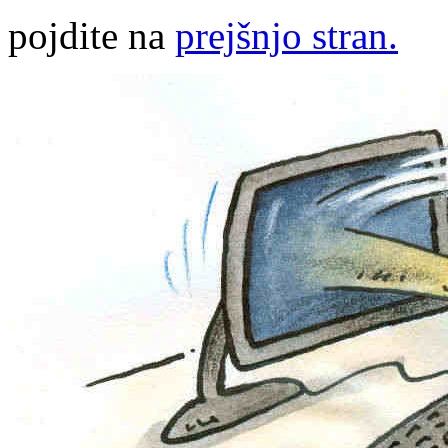
pojdite na
prejšnjo stran.