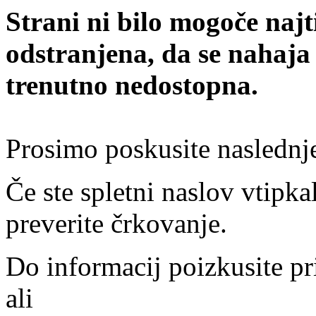
Strani ni bilo mogoče najt
odstranjena, da se nahaja
trenutno nedostopna.
Prosimo poskusite naslednj
Če ste spletni naslov vtipkal
preverite črkovanje.
Do informacij poizkusite pr
ali