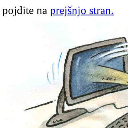
pojdite na
prejšnjo stran.