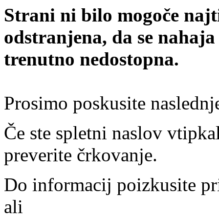
Strani ni bilo mogoče najt
odstranjena, da se nahaja
trenutno nedostopna.
Prosimo poskusite naslednj
Če ste spletni naslov vtipkal
preverite črkovanje.
Do informacij poizkusite pr
ali