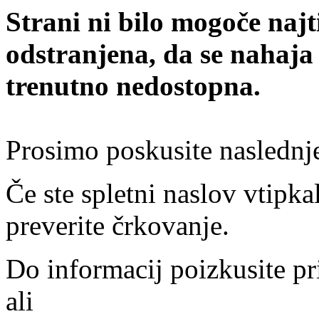
Strani ni bilo mogoče najt
odstranjena, da se nahaja
trenutno nedostopna.
Prosimo poskusite naslednj
Če ste spletni naslov vtipkal
preverite črkovanje.
Do informacij poizkusite pr
ali