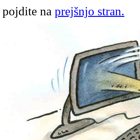
pojdite na
prejšnjo stran.