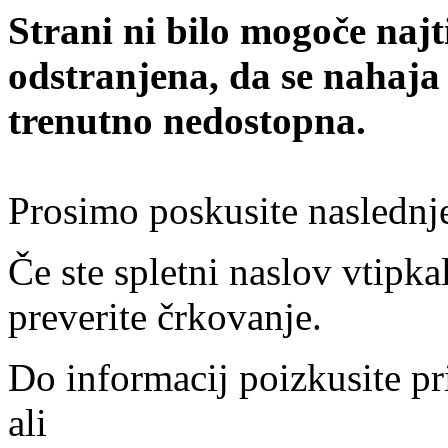
Strani ni bilo mogoče najt
odstranjena, da se nahaja
trenutno nedostopna.
Prosimo poskusite naslednj
Če ste spletni naslov vtipkal
preverite črkovanje.
Do informacij poizkusite pr
ali