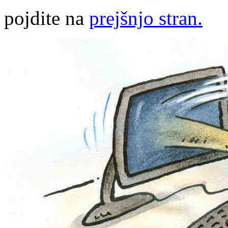
pojdite na
prejšnjo stran.