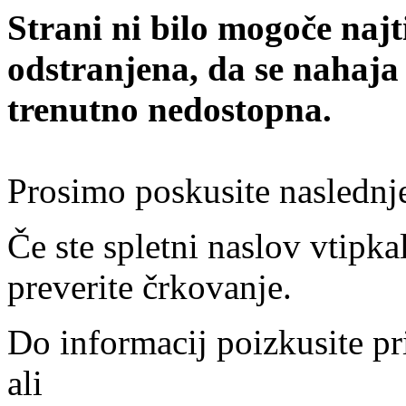
Strani ni bilo mogoče najt
odstranjena, da se nahaja
trenutno nedostopna.
Prosimo poskusite naslednj
Če ste spletni naslov vtipkal
preverite črkovanje.
Do informacij poizkusite pr
ali