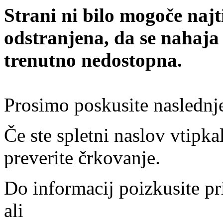
Strani ni bilo mogoče najt
odstranjena, da se nahaja
trenutno nedostopna.
Prosimo poskusite naslednj
Če ste spletni naslov vtipkal
preverite črkovanje.
Do informacij poizkusite pr
ali