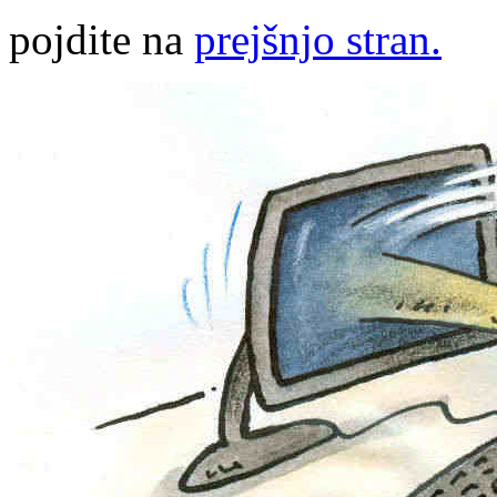
pojdite na
prejšnjo stran.