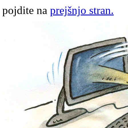
pojdite na
prejšnjo stran.