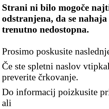
Strani ni bilo mogoče najt
odstranjena, da se nahaja
trenutno nedostopna.
Prosimo poskusite naslednj
Če ste spletni naslov vtipkal
preverite črkovanje.
Do informacij poizkusite pr
ali