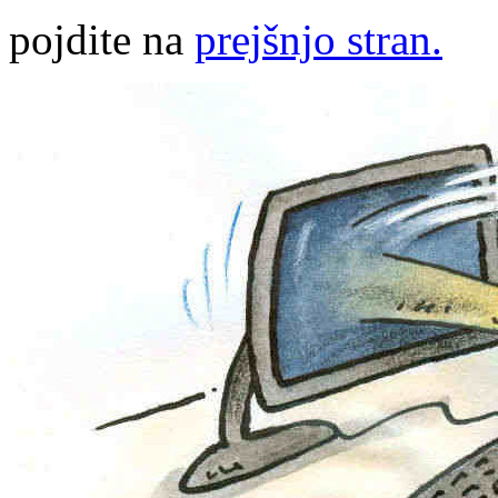
pojdite na
prejšnjo stran.