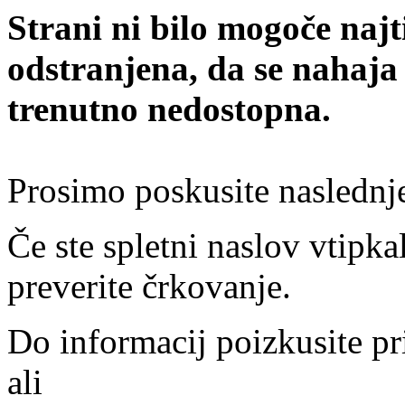
Strani ni bilo mogoče najt
odstranjena, da se nahaja
trenutno nedostopna.
Prosimo poskusite naslednj
Če ste spletni naslov vtipkal
preverite črkovanje.
Do informacij poizkusite pr
ali