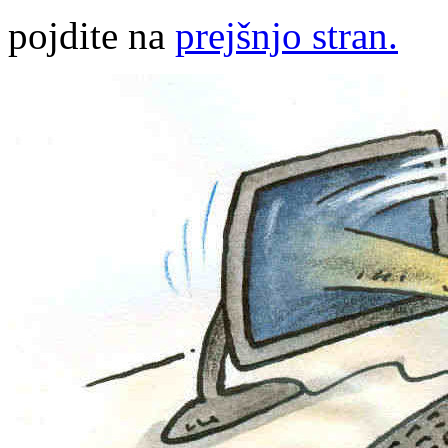
pojdite na
prejšnjo stran.