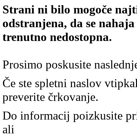
Strani ni bilo mogoče najt
odstranjena, da se nahaja
trenutno nedostopna.
Prosimo poskusite naslednj
Če ste spletni naslov vtipkal
preverite črkovanje.
Do informacij poizkusite pr
ali