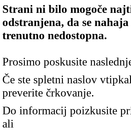
Strani ni bilo mogoče najt
odstranjena, da se nahaja
trenutno nedostopna.
Prosimo poskusite naslednj
Če ste spletni naslov vtipkal
preverite črkovanje.
Do informacij poizkusite pr
ali