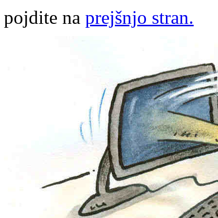
pojdite na
prejšnjo stran.