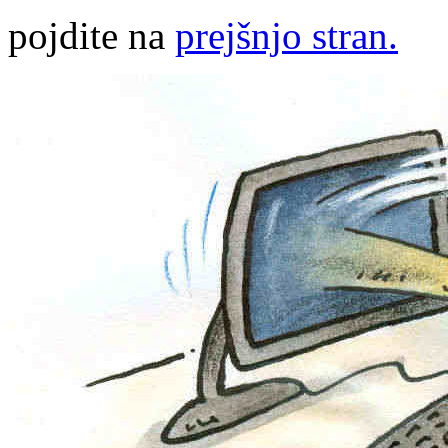
pojdite na
prejšnjo stran.