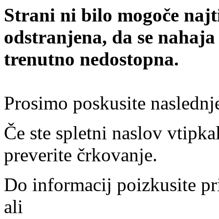
Strani ni bilo mogoče najt
odstranjena, da se nahaja
trenutno nedostopna.
Prosimo poskusite naslednj
Če ste spletni naslov vtipkal
preverite črkovanje.
Do informacij poizkusite pr
ali