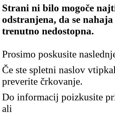
Strani ni bilo mogoče najt
odstranjena, da se nahaja
trenutno nedostopna.
Prosimo poskusite naslednj
Če ste spletni naslov vtipkal
preverite črkovanje.
Do informacij poizkusite pr
ali