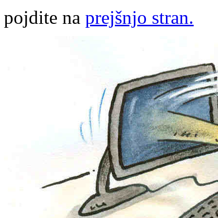
pojdite na
prejšnjo stran.