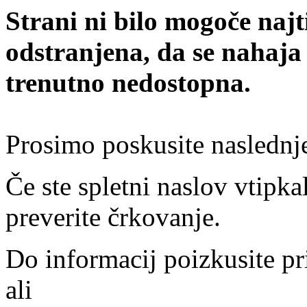
Strani ni bilo mogoče najt
odstranjena, da se nahaja
trenutno nedostopna.
Prosimo poskusite naslednj
Če ste spletni naslov vtipkal
preverite črkovanje.
Do informacij poizkusite pr
ali