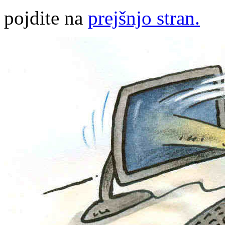
pojdite na
prejšnjo stran.