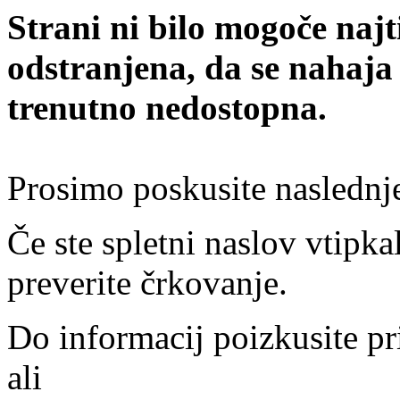
Strani ni bilo mogoče najt
odstranjena, da se nahaja
trenutno nedostopna.
Prosimo poskusite naslednj
Če ste spletni naslov vtipkal
preverite črkovanje.
Do informacij poizkusite pr
ali