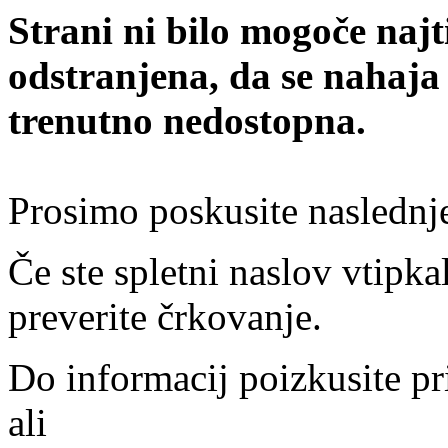
Strani ni bilo mogoče najt
odstranjena, da se nahaja
trenutno nedostopna.
Prosimo poskusite naslednj
Če ste spletni naslov vtipkal
preverite črkovanje.
Do informacij poizkusite pr
ali