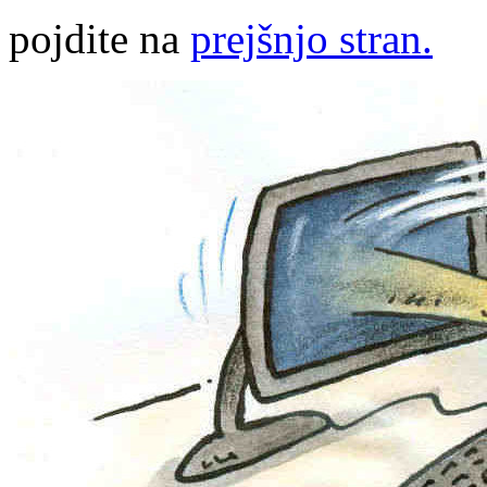
pojdite na
prejšnjo stran.