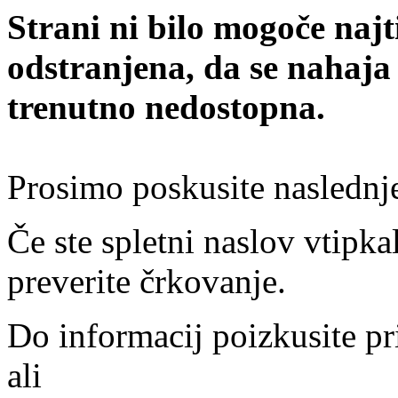
Strani ni bilo mogoče najt
odstranjena, da se nahaja
trenutno nedostopna.
Prosimo poskusite naslednj
Če ste spletni naslov vtipkal
preverite črkovanje.
Do informacij poizkusite pr
ali