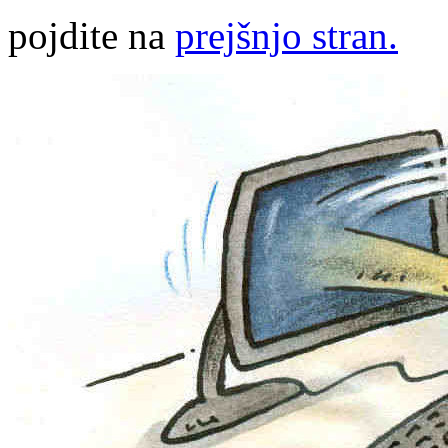
pojdite na
prejšnjo stran.