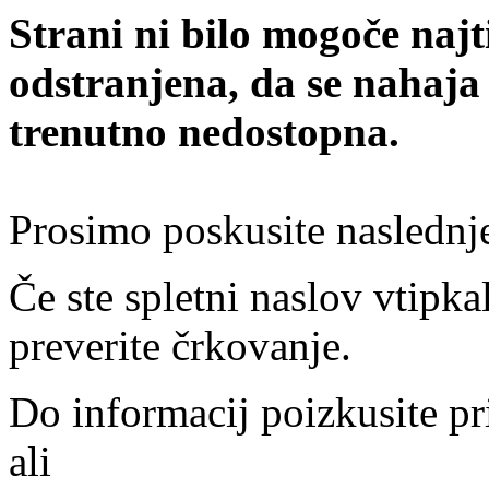
Strani ni bilo mogoče najt
odstranjena, da se nahaja
trenutno nedostopna.
Prosimo poskusite naslednj
Če ste spletni naslov vtipkal
preverite črkovanje.
Do informacij poizkusite pr
ali