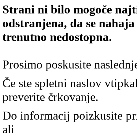
Strani ni bilo mogoče najt
odstranjena, da se nahaja
trenutno nedostopna.
Prosimo poskusite naslednj
Če ste spletni naslov vtipkal
preverite črkovanje.
Do informacij poizkusite pr
ali