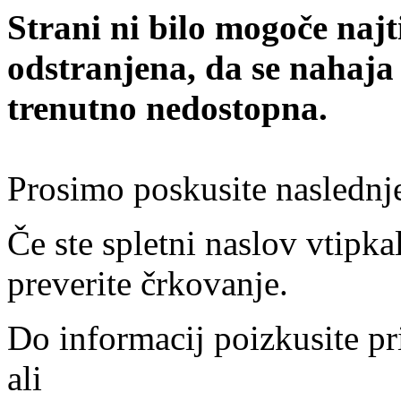
Strani ni bilo mogoče najt
odstranjena, da se nahaja
trenutno nedostopna.
Prosimo poskusite naslednj
Če ste spletni naslov vtipkal
preverite črkovanje.
Do informacij poizkusite pr
ali