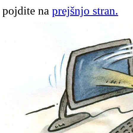
pojdite na
prejšnjo stran.