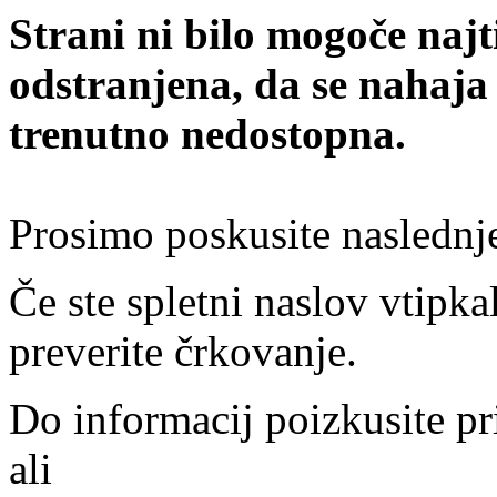
Strani ni bilo mogoče najt
odstranjena, da se nahaja
trenutno nedostopna.
Prosimo poskusite naslednj
Če ste spletni naslov vtipkal
preverite črkovanje.
Do informacij poizkusite pr
ali