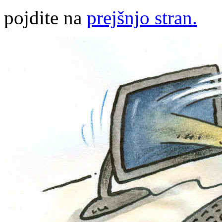
pojdite na
prejšnjo stran.