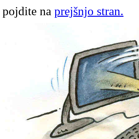
pojdite na
prejšnjo stran.