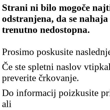
Strani ni bilo mogoče najt
odstranjena, da se nahaja
trenutno nedostopna.
Prosimo poskusite naslednj
Če ste spletni naslov vtipkal
preverite črkovanje.
Do informacij poizkusite pr
ali