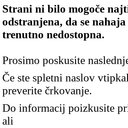
Strani ni bilo mogoče najt
odstranjena, da se nahaja
trenutno nedostopna.
Prosimo poskusite naslednj
Če ste spletni naslov vtipkal
preverite črkovanje.
Do informacij poizkusite pr
ali