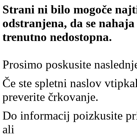
Strani ni bilo mogoče najt
odstranjena, da se nahaja
trenutno nedostopna.
Prosimo poskusite naslednj
Če ste spletni naslov vtipkal
preverite črkovanje.
Do informacij poizkusite pr
ali