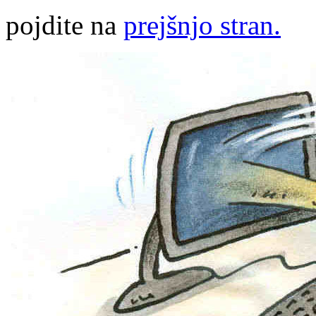
pojdite na
prejšnjo stran.