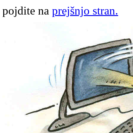
pojdite na
prejšnjo stran.