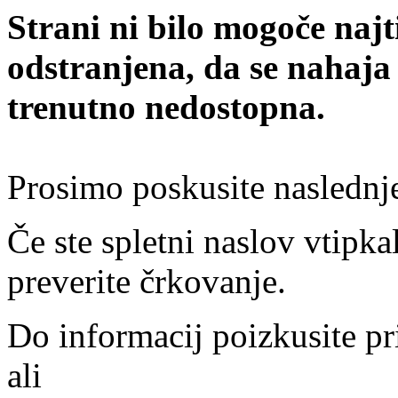
Strani ni bilo mogoče najt
odstranjena, da se nahaja
trenutno nedostopna.
Prosimo poskusite naslednj
Če ste spletni naslov vtipkal
preverite črkovanje.
Do informacij poizkusite pr
ali