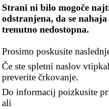
Strani ni bilo mogoče najt
odstranjena, da se nahaja
trenutno nedostopna.
Prosimo poskusite naslednj
Če ste spletni naslov vtipkal
preverite črkovanje.
Do informacij poizkusite pr
ali