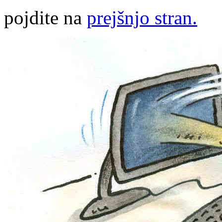
pojdite na
prejšnjo stran.