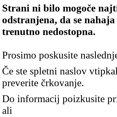
Strani ni bilo mogoče najt
odstranjena, da se nahaja
trenutno nedostopna.
Prosimo poskusite naslednj
Če ste spletni naslov vtipkal
preverite črkovanje.
Do informacij poizkusite pr
ali