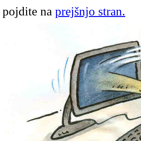
pojdite na
prejšnjo stran.