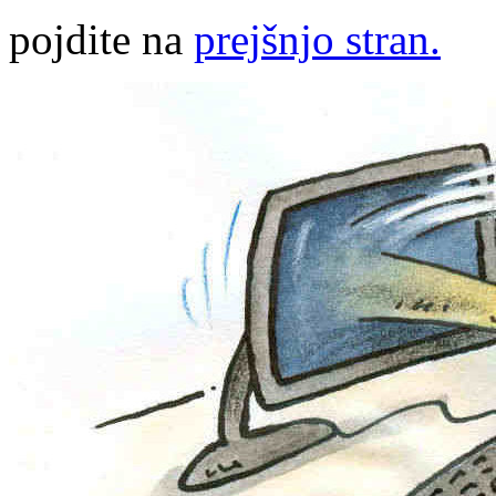
pojdite na
prejšnjo stran.