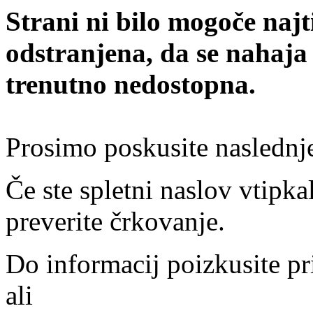
Strani ni bilo mogoče najt
odstranjena, da se nahaja
trenutno nedostopna.
Prosimo poskusite naslednj
Če ste spletni naslov vtipkal
preverite črkovanje.
Do informacij poizkusite pr
ali