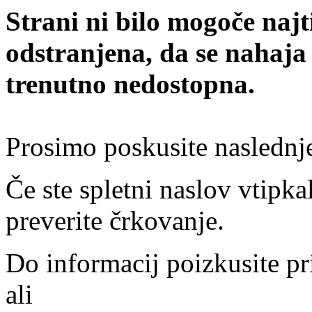
Strani ni bilo mogoče najt
odstranjena, da se nahaja
trenutno nedostopna.
Prosimo poskusite naslednj
Če ste spletni naslov vtipkal
preverite črkovanje.
Do informacij poizkusite pr
ali