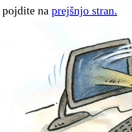
pojdite na
prejšnjo stran.