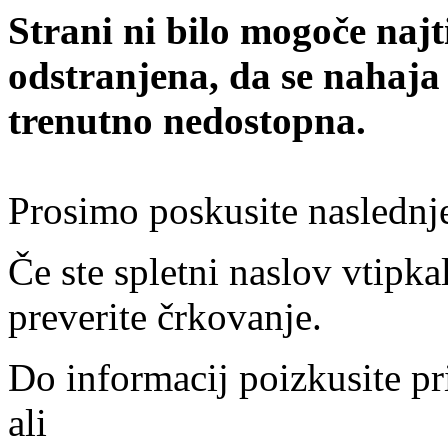
Strani ni bilo mogoče najt
odstranjena, da se nahaja
trenutno nedostopna.
Prosimo poskusite naslednj
Če ste spletni naslov vtipkal
preverite črkovanje.
Do informacij poizkusite pr
ali