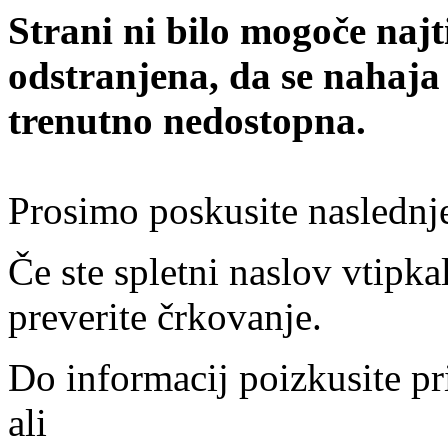
Strani ni bilo mogoče najt
odstranjena, da se nahaja
trenutno nedostopna.
Prosimo poskusite naslednj
Če ste spletni naslov vtipkal
preverite črkovanje.
Do informacij poizkusite pr
ali