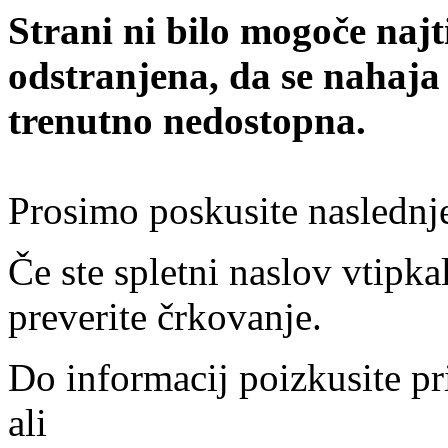
Strani ni bilo mogoče najt
odstranjena, da se nahaja
trenutno nedostopna.
Prosimo poskusite naslednj
Če ste spletni naslov vtipkal
preverite črkovanje.
Do informacij poizkusite pr
ali