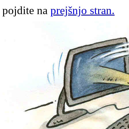
pojdite na
prejšnjo stran.