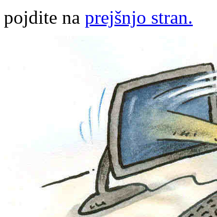
pojdite na
prejšnjo stran.