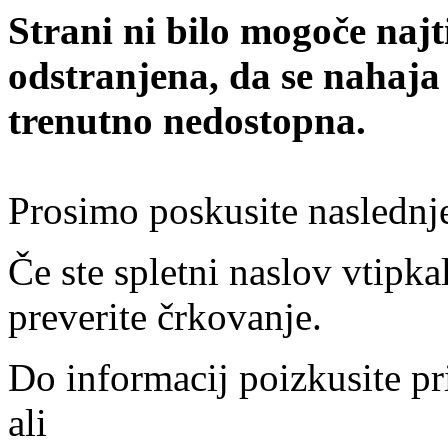
Strani ni bilo mogoče najt
odstranjena, da se nahaja
trenutno nedostopna.
Prosimo poskusite naslednj
Če ste spletni naslov vtipkal
preverite črkovanje.
Do informacij poizkusite pr
ali