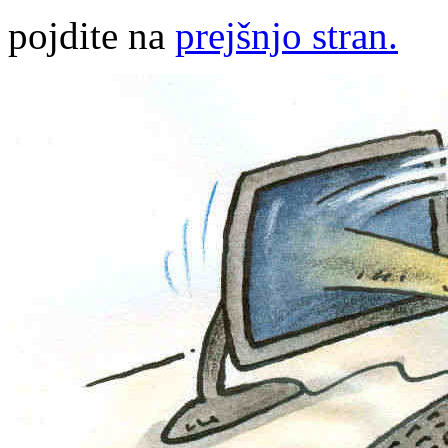
pojdite na
prejšnjo stran.