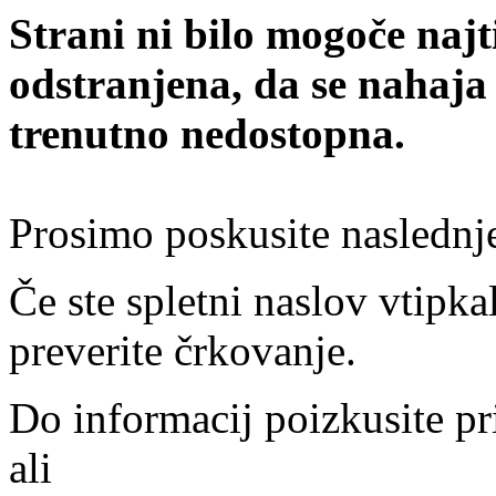
Strani ni bilo mogoče najt
odstranjena, da se nahaja
trenutno nedostopna.
Prosimo poskusite naslednj
Če ste spletni naslov vtipkal
preverite črkovanje.
Do informacij poizkusite pr
ali